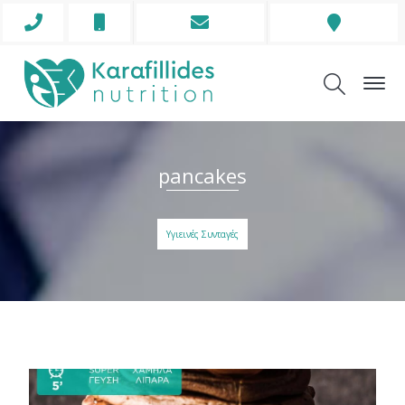
Phone
Mobile
Envelope
Address
Icon
Icon
Icon
Icon
pancakes
Υγιεινές Συνταγές