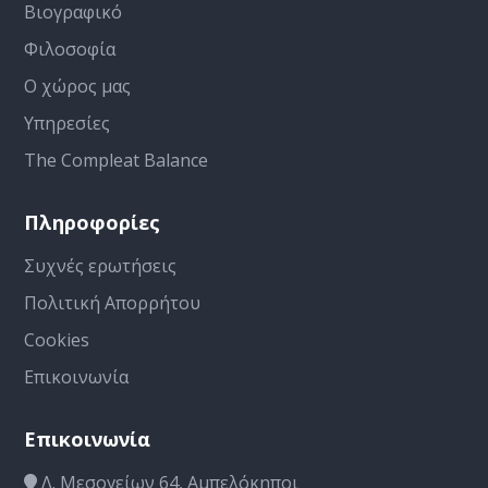
Βιογραφικό
που
Φιλοσοφία
Ο χώρος μας
μαστίζουν
Υπηρεσίες
το νεαρό
The Compleat Balance
γυναικείο
Πληροφορίες
πληθυσμό.
Συχνές ερωτήσεις
Πολιτική Απορρήτου
Τι...
Cookies
Επικοινωνία
Επικοινωνία
Λ. Μεσογείων 64, Αμπελόκηποι