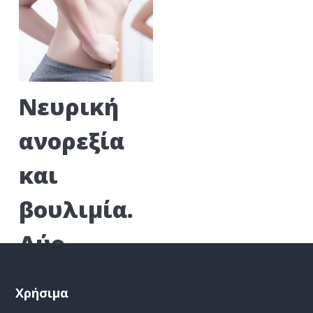
δεν είναι
πάντα το
πρόβλημα;
Νευρική
ανορεξία
και
βουλιμία.
Δύο
σύγχρονες
Χρήσιμα
ασθένειες