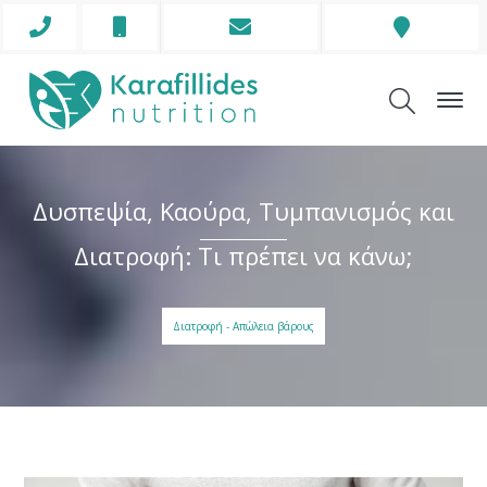
Phone Icon
Mobile Icon
Envelope Icon
Addre
Δυσπεψία, Καούρα, Τυμπανισμός και
Διατροφή: Τι πρέπει να κάνω;
Διατροφή - Απώλεια βάρους