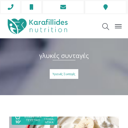
Phone
Mobile
Envelope
Address
Icon
Icon
Icon
Icon
γλυκές συνταγές
Υγιεινές Συνταγές