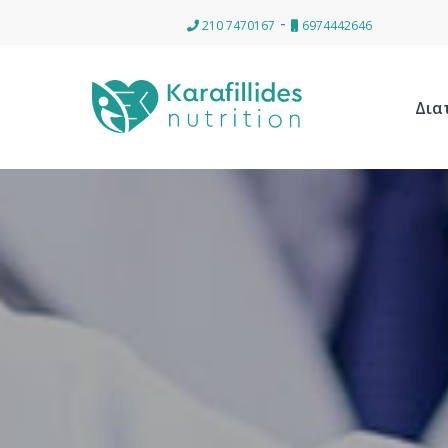
-
210 7470167
6974442646
Δια