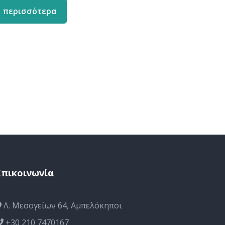
 περισσότερα
Επικοινωνία
Λ. Μεσογείων 64, Αμπελόκηποι
+30 210 7470167