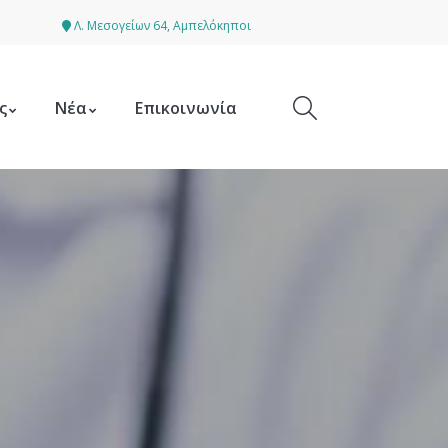
Λ. Μεσογείων 64, Αμπελόκηποι
ς
Νέα
Επικοινωνία