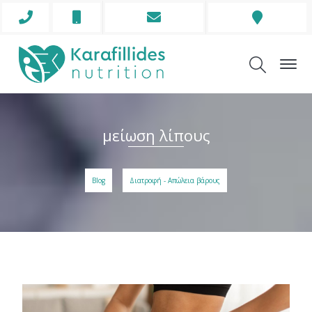
Phone
Mobile
Envelope
Address
Icon
Icon
Icon
Icon
μείωση λίπους
Blog
Διατροφή - Απώλεια βάρους