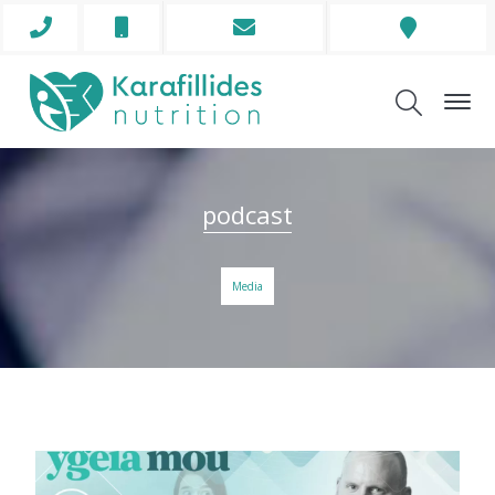
Phone
Mobile
Envelope
Address
Icon
Icon
Icon
Icon
podcast
Media