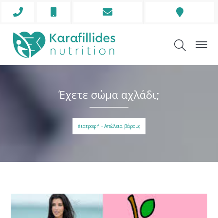
Phone
Mobile
Envelope
Address
Icon
Icon
Icon
Icon
Έχετε σώμα αχλάδι;
Διατροφή - Απώλεια βάρους