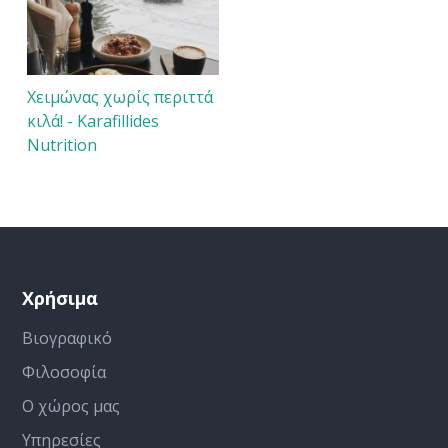
Χειμώνας χωρίς περιττά
κιλά! - Karafillides
Nutrition
Χρήσιμα
Βιογραφικό
Φιλοσοφία
Ο χώρος μας
Υπηρεσίες