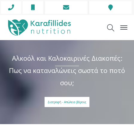
Phone
Mobile
Envelope
Address
Icon
Icon
Icon
Icon
Αλκοόλ και Καλοκαιρινές Διακοπές:
Πως να καταναλώνεις σωστά το ποτό
σου;
Διατροφή - Απώλεια βάρους