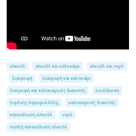
,
,
αλκοόλ
αλκοόλ και καλοκαίρι
αλκοόλ και νερό
,
,
,
διατροφή
διατροφή και καλοκαίρι
,
,
διατροφή και καλοκαιρινές διακοπές
ενυδάτωση
,
,
Ευμένης Καραφυλλίδης
καλοκαιρινές διακοπές
,
,
κατανάλωση αλκοόλ
νερό
σωστή κατανάλωση αλκοόλ