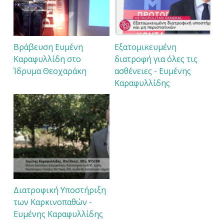
Βράβευση Ευμένη
Εξατομικευμένη
Καραφυλλίδη στο
διατροφή για όλες τις
Ίδρυμα Θεοχαράκη
ασθένειες - Ευμένης
Καραφυλλίδης
Διατροφική Υποστήριξη
των Καρκινοπαθών -
Ευμένης Καραφυλλίδης