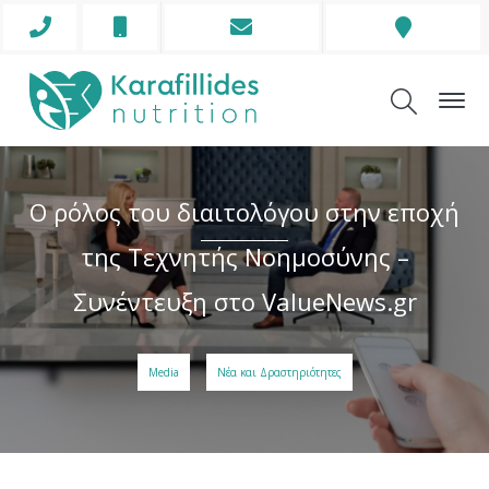
Phone
Mobile
Envelope
Address
Icon
Icon
Icon
Icon
Ο ρόλος του διαιτολόγου στην εποχή
της Τεχνητής Νοημοσύνης –
Συνέντευξη στο ValueNews.gr
Media
Νέα και Δραστηριότητες