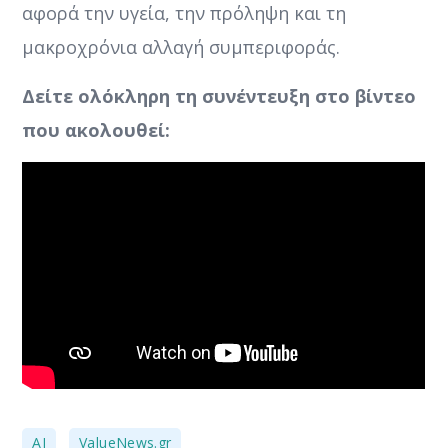
αφορά την υγεία, την πρόληψη και τη
μακροχρόνια αλλαγή συμπεριφοράς.
Δείτε ολόκληρη τη συνέντευξη στο βίντεο
που ακολουθεί:
,
,
AI
ValueNews.gr