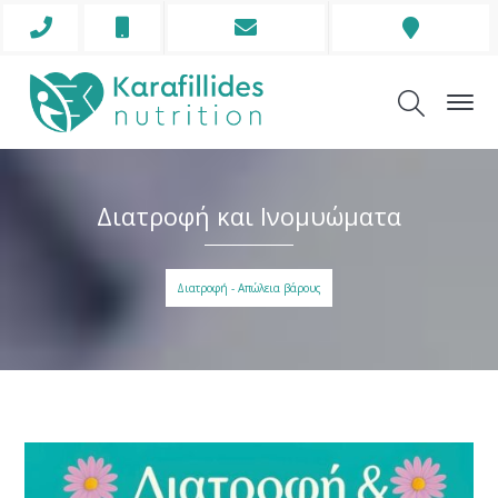
Phone
Mobile
Envelope
Address
Icon
Icon
Icon
Icon
Διατροφή και Ινομυώματα
Διατροφή - Απώλεια βάρους