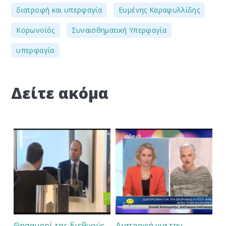
,
,
διατροφή και υπερφαγία
Ευμένης Καραφυλλίδης
,
,
Κορωνοϊός
Συναισθηματική Υπερφαγία
υπερφαγία
Δείτε ακόμα
Θησαυροί της διεθνούς
Διατροφή για την