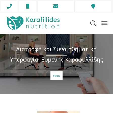
Phone
Mobile
Envelope
Address
Icon
Icon
Icon
Icon
Διατροφή και Συναισθηματική
Υπερφαγία- Ευμένης Καραφυλλίδης
Media