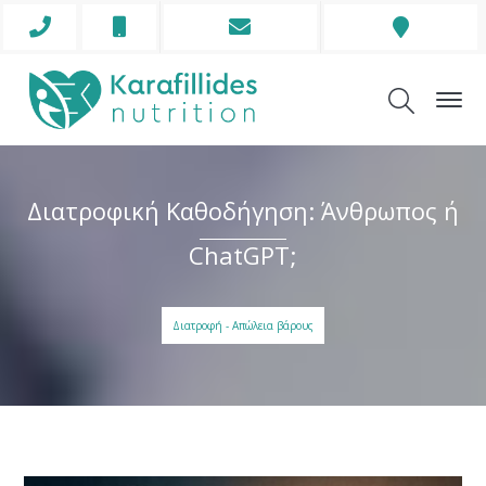
Phone
Mobile
Envelope
Address
Icon
Icon
Icon
Icon
Διατροφική Καθοδήγηση: Άνθρωπος ή
ChatGPT;
Διατροφή - Απώλεια βάρους