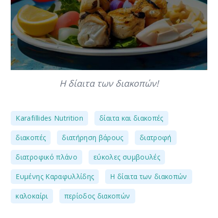
Η δίαιτα των διακοπών!
,
,
Karafillides Nutrition
δίαιτα και διακοπές
,
,
,
διακοπές
διατήρηση βάρους
διατροφή
,
,
διατροφικό πλάνο
εύκολες συμβουλές
,
,
Ευμένης Καραφυλλίδης
Η δίαιτα των διακοπών
,
καλοκαίρι
περίοδος διακοπών