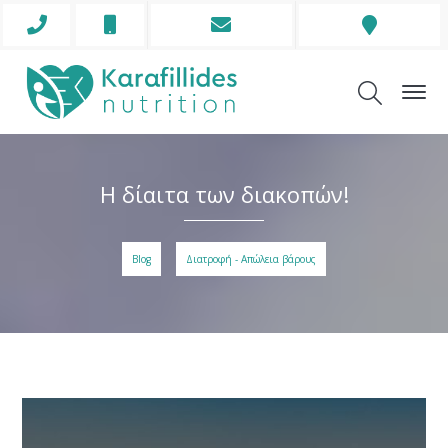
Phone
Mobile
Envelope
Address
Icon
Icon
Icon
Icon
Η δίαιτα των διακοπών!
Blog
Διατροφή - Απώλεια βάρους