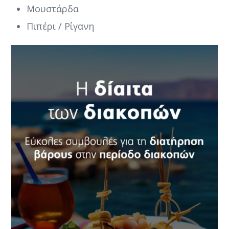
Μουστάρδα
Πιπέρι / Ρίγανη