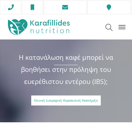
Phone
Mobile
Envelope
Address
Icon
Icon
Icon
Icon
Η κατανάλωση καφέ μπορεί να
βοηθήσει στην πρόληψη του
ευερέθιστου εντέρου (IBS);
Κλινική Διατροφική Θεραπευτική Υποστήριξη