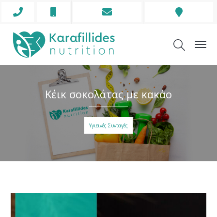
Phone
Mobile
Envelope
Address
Icon
Icon
Icon
Icon
Κέικ σοκολάτας με κακάο
Υγιεινές Συνταγές