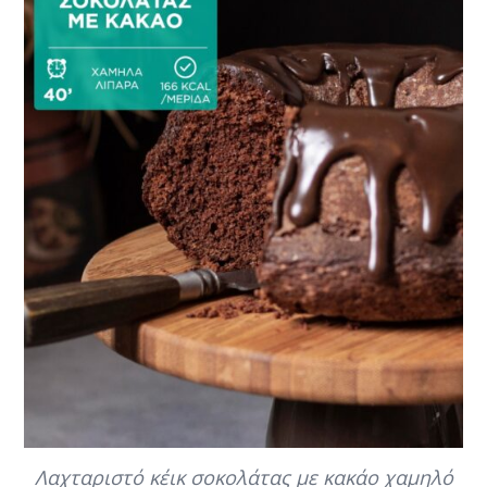
Λαχταριστό κέικ σοκολάτας με κακάο χαμηλό