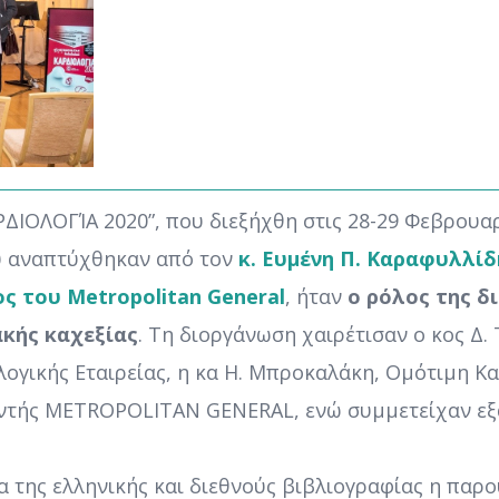
ΡΔΙΟΛΟΓΊΑ 2020”, που διεξήχθη στις 28-29 Φεβρουα
υ αναπτύχθηκαν από τον
κ. Ευμένη Π. Καραφυλλί
ς του Metropolitan General
, ήταν
ο ρόλος της δ
ακής καχεξίας
. Τη διοργάνωση χαιρέτισαν ο κος Δ. Τ
ογικής Εταιρείας, η κα Η. Μπροκαλάκη, Ομότιμη Κα
θυντής METROPOLITAN GENERAL, ενώ συμμετείχαν εξ
 της ελληνικής και διεθνούς βιβλιογραφίας η παρ