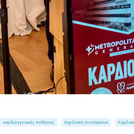
,
,
,
καρδιαγγειακές παθήσεις
Καρδιακή Ανεπάρκεια
Καρδιακ