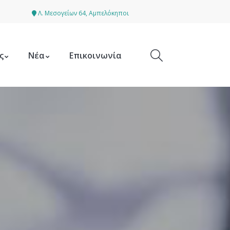
Λ. Μεσογείων 64, Αμπελόκηποι
ς
Νέα
Επικοινωνία