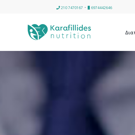
-
210 7470167
6974442646
Δια