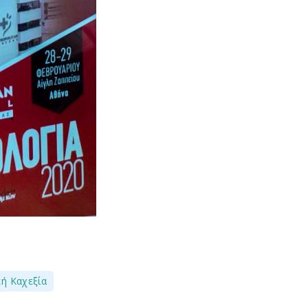
ή Καχεξία