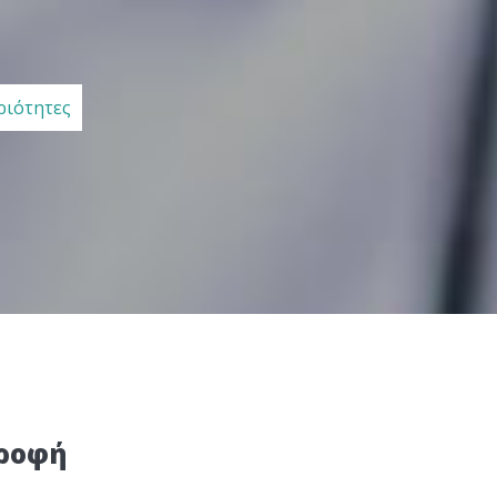
ριότητες
τροφή