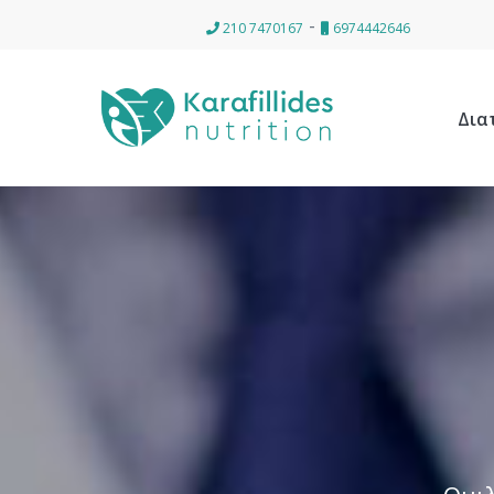
-
210 7470167
6974442646
Δια