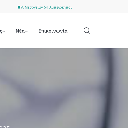
Λ. Μεσογείων 64, Αμπελόκηποι
ς
Νέα
Επικοινωνία