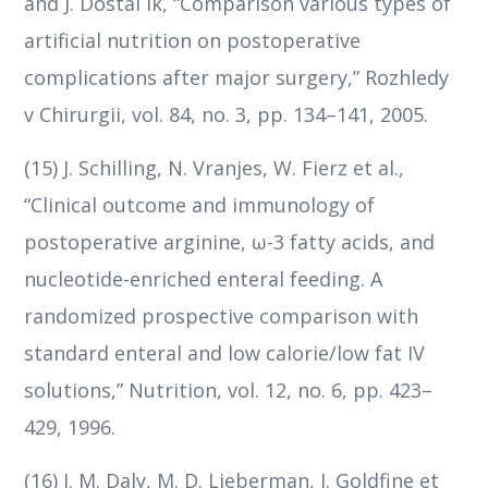
and J. Dostal´ık, “Comparison various types of
artificial nutrition on postoperative
complications after major surgery,” Rozhledy
v Chirurgii, vol. 84, no. 3, pp. 134–141, 2005.
(15) J. Schilling, N. Vranjes, W. Fierz et al.,
“Clinical outcome and immunology of
postoperative arginine, ω-3 fatty acids, and
nucleotide-enriched enteral feeding. A
randomized prospective comparison with
standard enteral and low calorie/low fat IV
solutions,” Nutrition, vol. 12, no. 6, pp. 423–
429, 1996.
(16) J. M. Daly, M. D. Lieberman, J. Goldfine et