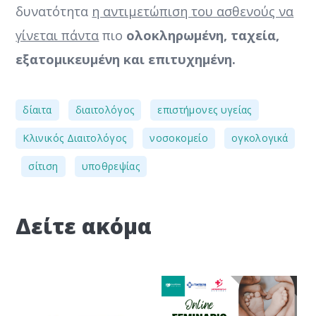
δυνατότητα
η αντιμετώπιση του ασθενούς να
γίνεται πάντα
πιο
ολοκληρωμένη
, ταχεία,
εξατομικευμένη και επιτυχημένη.
,
,
,
δίαιτα
διαιτολόγος
επιστήμονες υγείας
,
,
Κλινικός Διαιτολόγος
νοσοκομείο
ογκολογικά
,
,
σίτιση
υποθρεψίας
Δείτε ακόμα