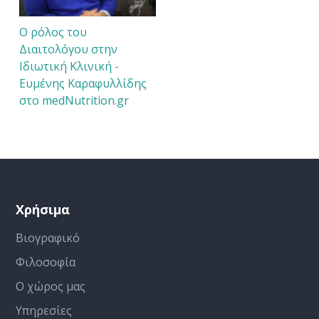
Ο ρόλος του
Διαιτολόγου στην
Ιδιωτική Κλινική -
Ευμένης Καραφυλλίδης
στο medNutrition.gr
Χρήσιμα
Βιογραφικό
Φιλοσοφία
Ο χώρος μας
Υπηρεσίες