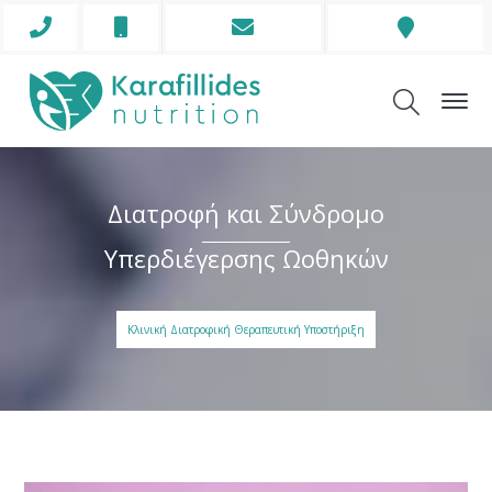
Phone
Mobile
Envelope
Address
Icon
Icon
Icon
Icon
Διατροφή και Σύνδρομο
Υπερδιέγερσης Ωοθηκών
Κλινική Διατροφική Θεραπευτική Υποστήριξη