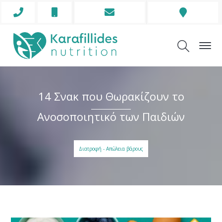
Phone
Mobile
Envelope
Address
Icon
Icon
Icon
Icon
14 Σνακ που Θωρακίζουν το
Ανοσοποιητικό των Παιδιών
Διατροφή - Απώλεια βάρους