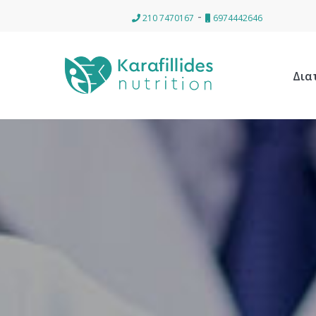
-
210 7470167
6974442646
Δια