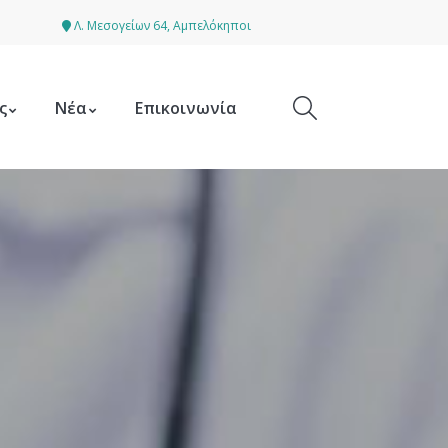
Λ. Μεσογείων 64, Αμπελόκηποι
ς
Νέα
Επικοινωνία