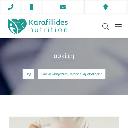
Phone
Mobile
Envelope
Address
Icon
Icon
Icon
Icon
ασκίτη
Blog
Κλινική Διατροφική Θεραπευτική Υποστήριξη