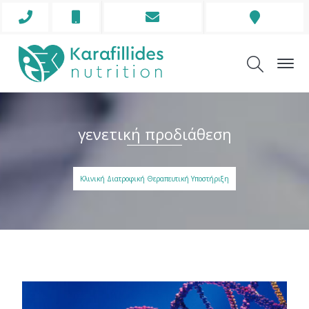
Phone
Mobile
Envelope
Address
Icon
Icon
Icon
Icon
γενετική προδιάθεση
Κλινική Διατροφική Θεραπευτική Υποστήριξη