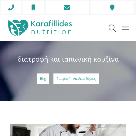
Phone
Mobile
Envelope
Address
Icon
Icon
Icon
Icon
διατροφή και ιαπωνική κουζίνα
Blog
Διατροφή - Απώλεια βάρους