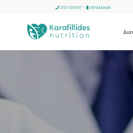
-
210 7470167
6974442646
Δια