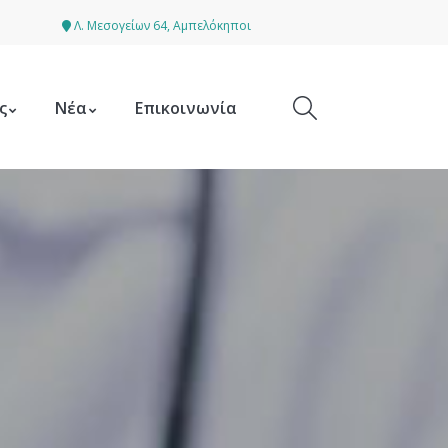
Λ. Μεσογείων 64, Αμπελόκηποι
ς
Νέα
Επικοινωνία