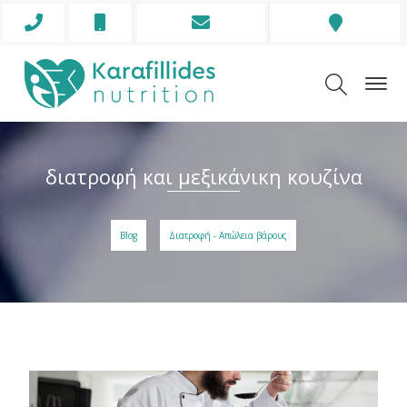
Phone
Mobile
Envelope
Address
Icon
Icon
Icon
Icon
διατροφή και μεξικάνικη κουζίνα
Blog
Διατροφή - Απώλεια βάρους