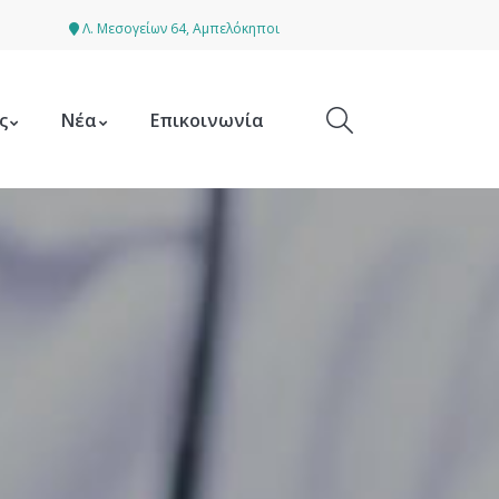
Λ. Μεσογείων 64, Αμπελόκηποι
ς
Νέα
Επικοινωνία