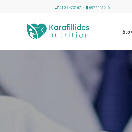
-
210 7470167
6974442646
Δια