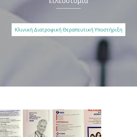
ειλεοστομία
Κλινική Διατροφική Θεραπευτική Υποστήριξη