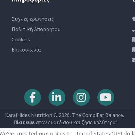
Συχνές ερωτήσεις
Πολιτική Απορρήτου
Cookies
Επικοινωνία
Karafillides Nutrition © 2026, The ComplEat Balance.
"
Πίστεψε
στον ευατό σου και ζήσε καλύτερα"
 We've updated our prices to United States (US) dol