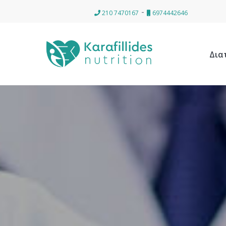
-
210 7470167
6974442646
Δια