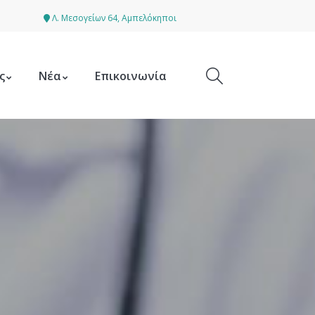
Λ. Μεσογείων 64, Αμπελόκηποι
ς
Νέα
Επικοινωνία