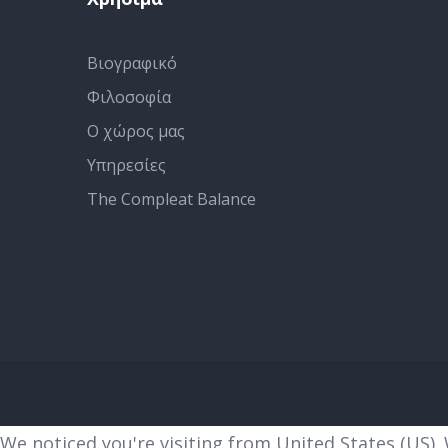
Βιογραφικό
Φιλοσοφία
Ο χώρος μας
Υπηρεσίες
The Compleat Balance
We noticed you're visiting from United States (US).