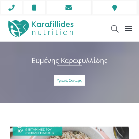
Phone
Mobile
Envelope
Address
Icon
Icon
Icon
Icon
Ευμένης Καραφυλλίδης
Υγιεινές Συνταγές