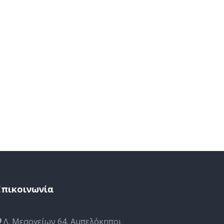
Επικοινωνία
Λ. Μεσογείων 64, Αμπελόκηποι