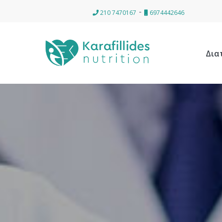
-
210 7470167
6974442646
Δια