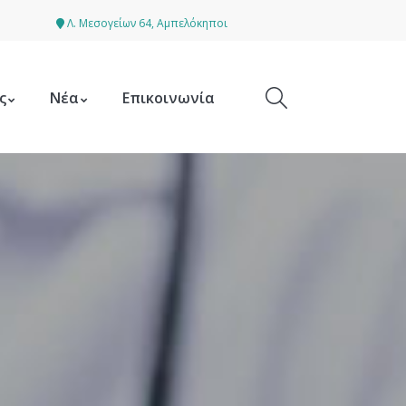
Λ. Μεσογείων 64, Αμπελόκηποι
ς
Νέα
Επικοινωνία