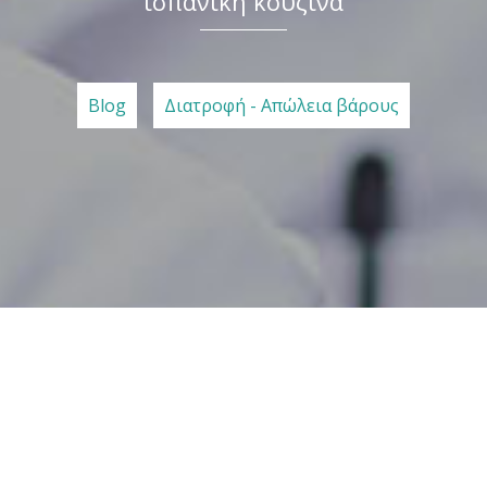
ισπανική κουζίνα
Blog
Διατροφή - Απώλεια βάρους