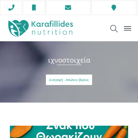
Phone
Mobile
Envelope
Address
Icon
Icon
Icon
Icon
ιχνοστοιχεία
Διατροφή - Απώλεια βάρους