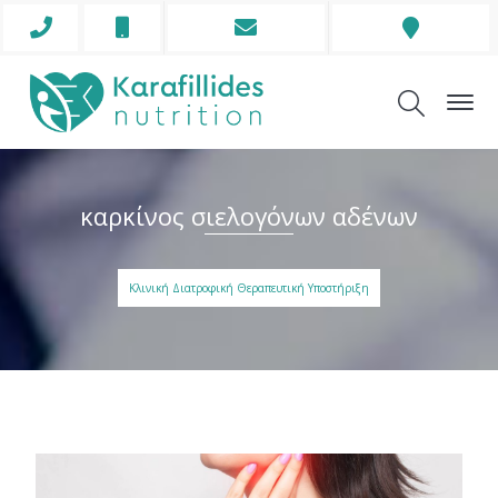
Phone
Mobile
Envelope
Address
Icon
Icon
Icon
Icon
καρκίνος σιελογόνων αδένων
Κλινική Διατροφική Θεραπευτική Υποστήριξη