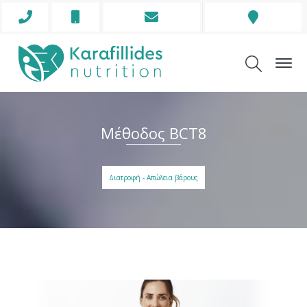
Phone
Mobile
Envelope
Address
Icon
Icon
Icon
Icon
Μέθοδος BCT8
Διατροφή - Απώλεια βάρους