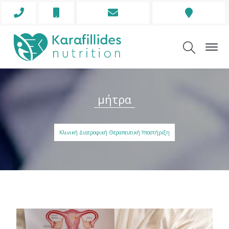
Phone
Mobile
Envelope
Address
Icon
Icon
Icon
Icon
μήτρα
Κλινική Διατροφική Θεραπευτική Υποστήριξη