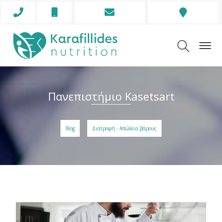
Phone
Mobile
Envelope
Address
Icon
Icon
Icon
Icon
Πανεπιστήμιο Kasetsart
Blog
Διατροφή - Απώλεια βάρους