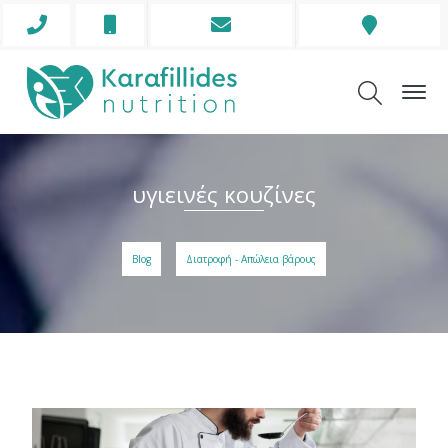
Phone
Mobile
Envelope
Address
Icon
Icon
Icon
Icon
υγιεινές κουζίνες
Blog
Διατροφή - Απώλεια βάρους