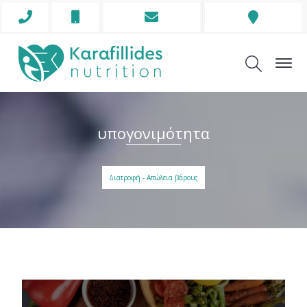
Phone
Mobile
Envelope
Address
Icon
Icon
Icon
Icon
υπογονιμότητα
Διατροφή - Απώλεια βάρους