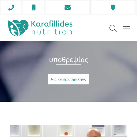
Phone
Mobile
Envelope
Address
Icon
Icon
Icon
Icon
υποθρεψίας
Νέα και Δραστηριότητες