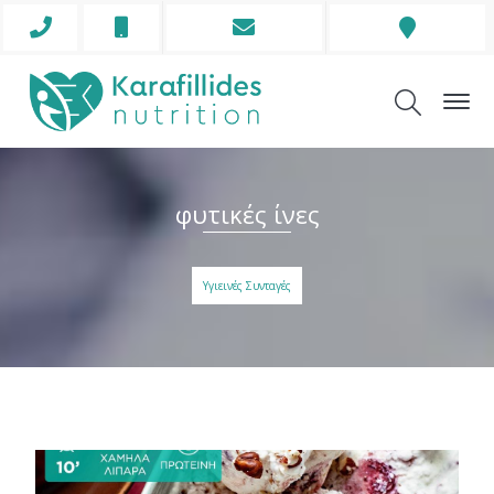
Phone
Mobile
Envelope
Address
Icon
Icon
Icon
Icon
φυτικές ίνες
Υγιεινές Συνταγές