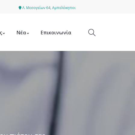
Λ. Μεσογείων 64, Αμπελόκηποι
ς
Νέα
Επικοινωνία