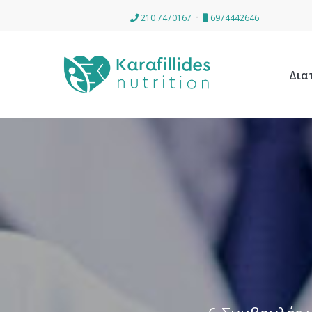
-
210 7470167
6974442646
Δια