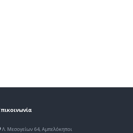
Επικοινωνία
Λ. Μεσογείων 64, Αμπελόκηποι