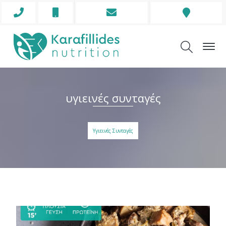
Phone
Mobile
Envelope
Address
Icon
Icon
Icon
Icon
υγιεινές συνταγές
Υγιεινές Συνταγές