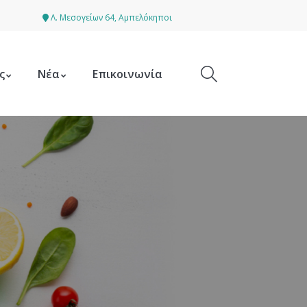
Λ. Μεσογείων 64, Αμπελόκηποι
ς
Νέα
Επικοινωνία