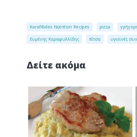
,
,
Karafillides Nutrition Recipes
pizza
γρήγορη
,
,
Ευμένης Καραφυλλίδης
πίτσα
υγιεινές συ
Δείτε ακόμα