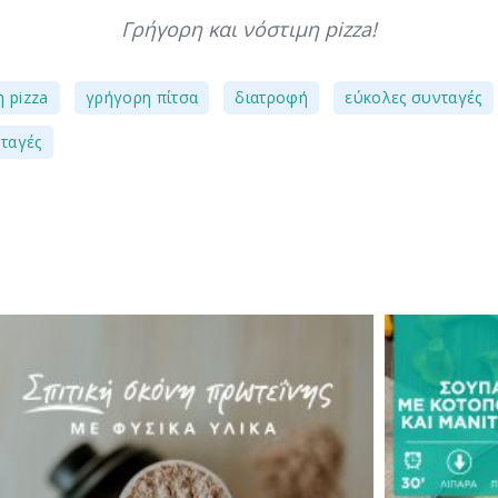
Γρήγορη και νόστιμη pizza!
,
,
,
 pizza
γρήγορη πίτσα
διατροφή
εύκολες συνταγές
νταγές