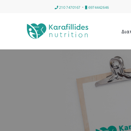
-
210 7470167
6974442646
Δια