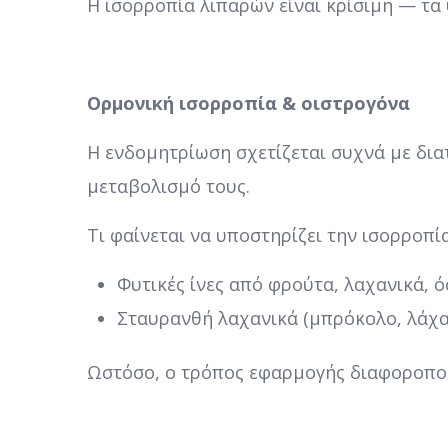
Η ισορροπία λιπαρών είναι κρίσιμη — τα
Ορμονική ισορροπία & οιστρογόνα
Η ενδομητρίωση σχετίζεται συχνά με δια
μεταβολισμό τους.
Τι φαίνεται να υποστηρίζει την ισορροπία
Φυτικές ίνες από φρούτα, λαχανικά, 
Σταυρανθή λαχανικά (μπρόκολο, λάχα
Ωστόσο, ο τρόπος εφαρμογής διαφοροποιε