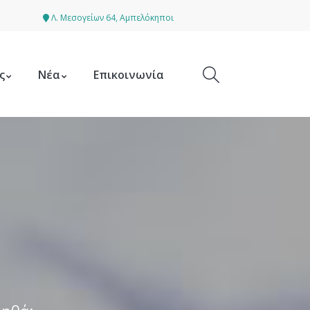
Λ. Μεσογείων 64, Αμπελόκηποι
ς
Νέα
Επικοινωνία