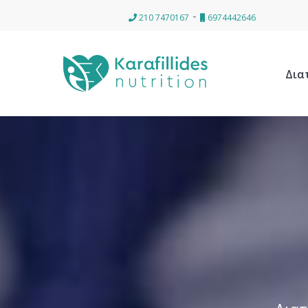
-
210 7470167
6974442646
Δια