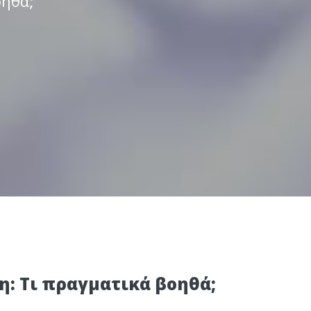
οηθά;
: Τι πραγματικά βοηθά;