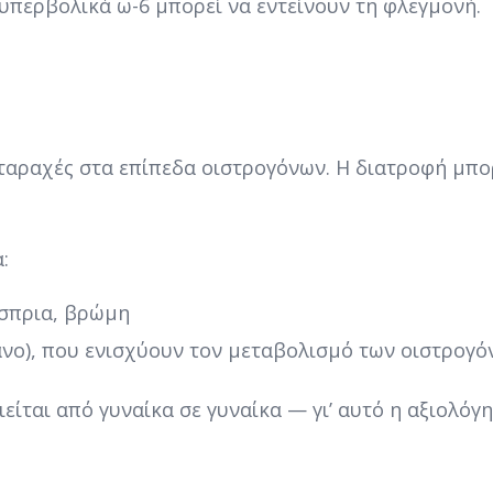
 υπερβολικά ω-6 μπορεί να εντείνουν τη φλεγμονή.
ταραχές στα επίπεδα οιστρογόνων. Η διατροφή μπο
:
όσπρια, βρώμη
νο), που ενισχύουν τον μεταβολισμό των οιστρογ
ίται από γυναίκα σε γυναίκα — γι’ αυτό η αξιολόγη