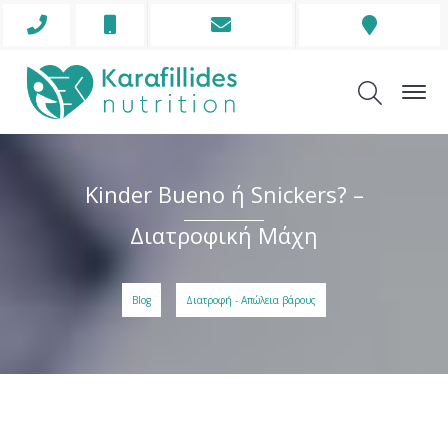
Phone
Mobile
Envelope
Address
Icon
Icon
Icon
Icon
Kinder Bueno ή Snickers? –
Διατροφική Μάχη
Blog
Διατροφή - Απώλεια βάρους