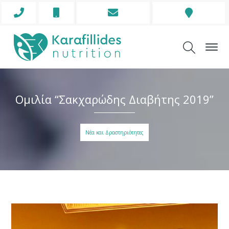
Phone
Mobile
Envelope
Address
Icon
Icon
Icon
Icon
Ομιλία “Σακχαρώδης Διαβήτης 2019”
Νέα και Δραστηριότητες