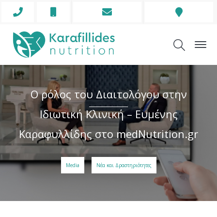
Phone
Mobile
Envelope
Address
Icon
Icon
Icon
Icon
Ο ρόλος του Διαιτολόγου στην
Ιδιωτική Κλινική – Ευμένης
Καραφυλλίδης στο medNutrition.gr
Media
Νέα και Δραστηριότητες