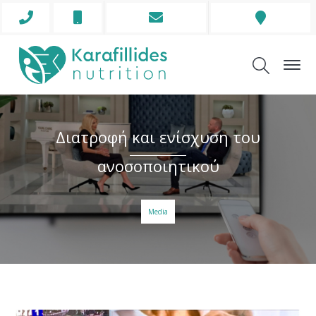
Phone
Mobile
Envelope
Address
Icon
Icon
Icon
Icon
Διατροφή και ενίσχυση του
ανοσοποιητικού
Media