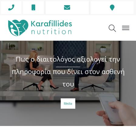
Phone
Mobile
Envelope
Address
Icon
Icon
Icon
Icon
Πως ο διαιτολόγος αξιολογεί την
πληροφορία που δίνει στον ασθενή
του
Media