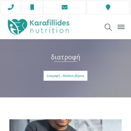
Phone
Mobile
Envelope
Address
Icon
Icon
Icon
Icon
διατροφή
Διατροφή - Απώλεια βάρους